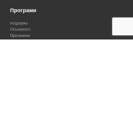
Програми
поддържа
Осъзнатост
Признание
Комуникация
Включете се
Дарете за каузата на Енгин
Подкрепете нашите програми
Станете посланик
Изпратете идея
Свържете се
Форма за бързо съобщение
електронна поща
+1.3(АНГЛ.).9003