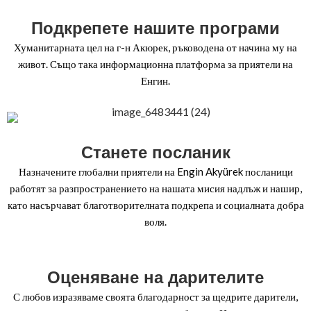
Подкрепете нашите програми
Хуманитарната цел на г-н Акюрек, ръководена от начина му на
живот. Също така информационна платформа за приятели на
Енгин.
Станете посланик
Назначените глобални приятели на Engin Akyürek посланици
работят за разпространението на нашата мисия надлъж и нашир,
като насърчават благотворителната подкрепа и социалната добра
воля.
Оценяване на дарителите
С любов изразяваме своята благодарност за щедрите дарители,