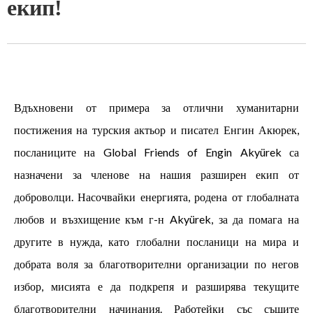
екип!
Вдъхновени от примера за отлични хуманитарни
постижения на турския актьор и писател Енгин Акюрек,
посланиците на Global Friends of Engin Akyürek са
назначени за членове на нашия разширен екип от
доброволци. Насочвайки енергията, родена от глобалната
любов и възхищение към г-н Akyürek, за да помага на
другите в нужда, като глобални посланици на мира и
добрата воля за благотворителни организации по негов
избор, мисията е да подкрепя и разширява текущите
благотворителни начинания. Работейки със същите