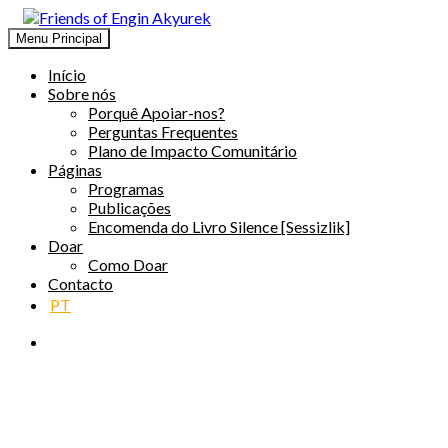
Menu Principal
Amigos de Engin Akyurek
GLOBAL ENGIN AKYÜREK ADMIRAÇÃO ↺ MUDANÇA SOCIA
Início
Sobre nós
Porquê Apoiar-nos?
Perguntas Frequentes
Plano de Impacto Comunitário
Páginas
Programas
Publicações
Encomenda do Livro Silence [Sessizlik]
Doar
Como Doar
Contacto
PT