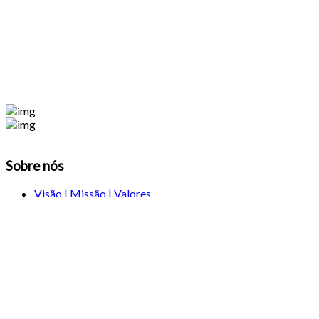
Sobre nós
Visão | Missão | Valores
Plano de Impacto Comunitário
Porquê Apoiar-nos?
Perguntas Frequentes
Política de Privacidade
Termos e Condições
Programas
Apoio