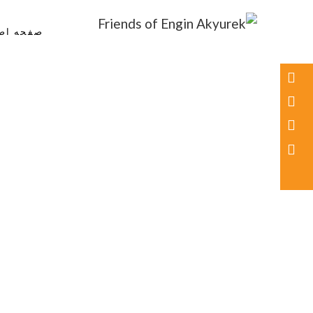
صفحه اص
دوستان Engin Akyurek
GLOBAL ENGIN AKYÜREK ADMIRATION ↺ تغییر اجتماعی معنی دار