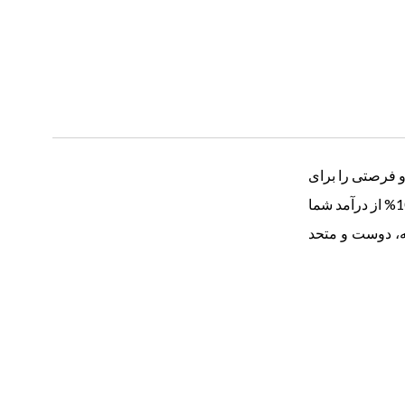
و فرصتی را برای
کسانی که مایل به احترام به او هستند فراهم می کند تا به طور هدفمند این کار را انجام دهند. با کمک مالی به این برنامه، 100% از درآمد شما
مه، دوست و متحد