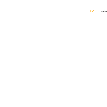
طب
FA