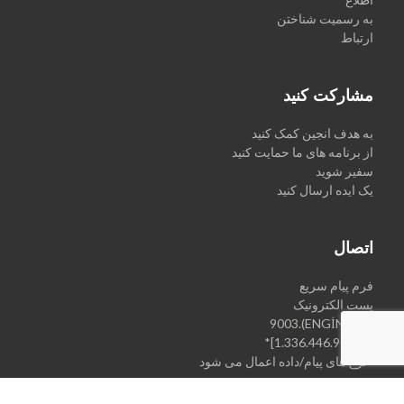
به رسمیت شناختن
ارتباط
مشارکت کنید
به هدف انجین کمک کنید
از برنامه های ما حمایت کنید
سفیر شوید
یک ایده ارسال کنید
اتصال
فرم پیام سریع
پست الکترونیک
+1.3(ENGİN).9003
[+1.336.446.9003]*
*نرخ های پیام/داده اعمال می شود