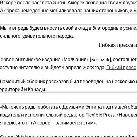
Вскоре после рассвета Энгин Акюрек позвонил своим друзья
Акюрека немедленно мобилизовала наших сторонников, и м
Мы и впредь будем вносить свой вклад в благородные усили
сильного, удивительного народа.
Гибкая пресса 
ервое английское издание «Молчания» [Sessizlik], состояще
оступно читателю и выйдет 4 апреля 2023 года.
Гибкий пресс
наменитый сборник рассказов был переведен на несколько 
ерриторий и Канады.
«Мы очень рады работать с Друзьями Энгина над нашей общ
издатель и исполнительный редактор Flexible Press. «Навед
я верю, что г-н Акюрек — занимается этим».
Фарин Эффенди, президент и основатель организации «Друзь