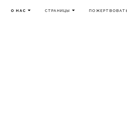
М
О НАС
СТРАНИЦЫ
ПОЖЕРТВОВАТ
ИМОЕ СОЦИАЛЬНОЕ ИЗМЕНЕНИЕ
вия на
во