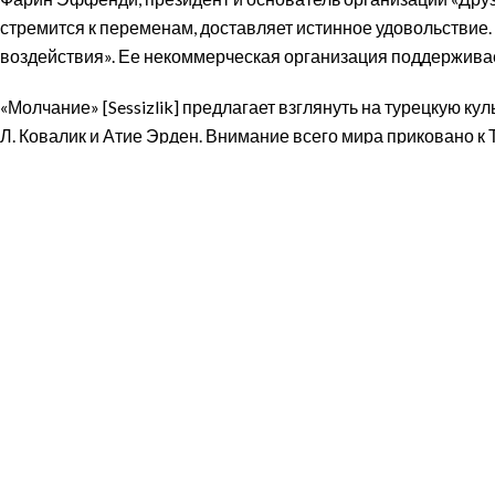
стремится к переменам, доставляет истинное удовольствие.
воздействия». Ее некоммерческая организация поддерживает
«Молчание» [Sessizlik] предлагает взглянуть на турецкую 
Л. Ковалик и Атие Эрден. Внимание всего мира приковано к
ущерб и опустошительные человеческие жертвы.
Предзаказ доступен в книжных магазинах. Часть выручки 
admin@friendsofengin.org
О нас
Видение | Ми