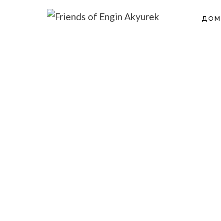
перейти
ДО
к
Друзья Энгина Акюрека
ГЛОБАЛЬНОЕ ВОСХИЩЕНИЕ ЭНГИН АКЮРЕК ↺ ЗНАЧ
содержанию
План воздейст
сообщест