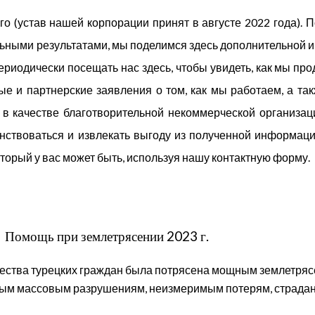
о (устав нашей корпорации принят в августе 2022 года). П
льными результатами, мы поделимся здесь дополнительной 
иодически посещать нас здесь, чтобы увидеть, как мы пр
ые и партнерские заявления о том, как мы работаем, а та
 в качестве благотворительной некоммерческой организац
енствоваться и извлекать выгоду из полученной информаци
торый у вас может быть, используя нашу контактную форму.
Помощь при землетрясении 2023 г.
чества турецких граждан была потрясена мощным землетряс
ым массовым разрушениям, неизмеримым потерям, страдан