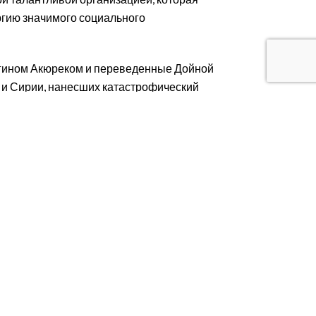
ргию значимого социального
 Энгином Акюреком и переведенные Дойной
е и Сирии, нанесших катастрофический
дополнительной информации обращайтесь:
ься
Соединять
ь делу
Форма быстрого