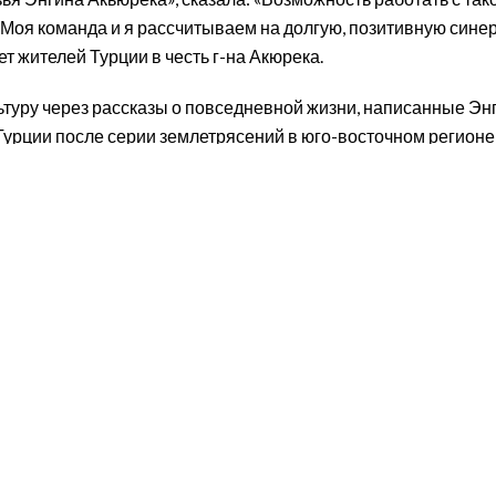
 Моя команда и я рассчитываем на долгую, позитивную сине
 жителей Турции в честь г-на Акюрека.
культуру через рассказы о повседневной жизни, написанные
 Турции после серии землетрясений в юго-восточном регион
от продажи поддерживает социальные цели. Для получения 
ВЕРНУТЬСЯ К О НАС
Программы
Втягиват
ссия |
Поддерживать
Пожертвоват