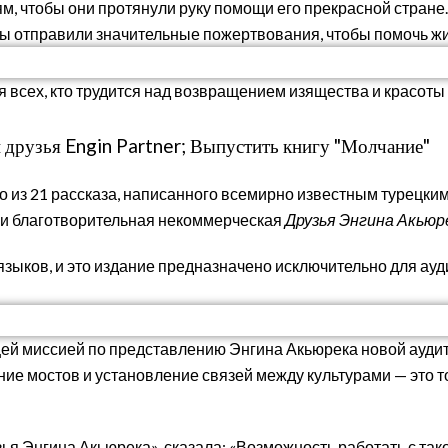
м, чтобы они протянули руку помощи его прекрасной стране
ы отправили значительные пожертвования, чтобы помочь жи
я всех, кто трудится над возвращением изящества и красоты
и друзья Engin Partner; Выпустить книгу "Молчание"
го из 21 рассказа, написанного всемирно известным турецки
и благотворительная некоммерческая
Друзья Энгина Акьюр
языков, и это издание предназначено исключительно для ау
ей миссией по представлению Энгина Акьюрека новой аудит
ение мостов и установление связей между культурами — это 
я Энгина Акьюрека», сказала: «Возможность работать с так