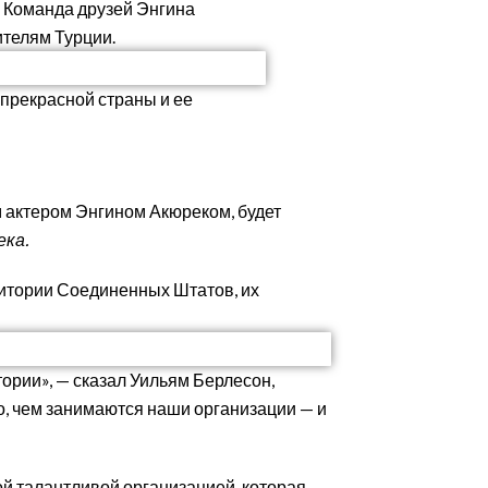
. Команда друзей Энгина
телям Турции.
 прекрасной страны и ее
м актером Энгином Акюреком, будет
ека.
дитории Соединенных Штатов, их
ории», — сказал Уильям Берлесон,
то, чем занимаются наши организации — и
ой талантливой организацией, которая